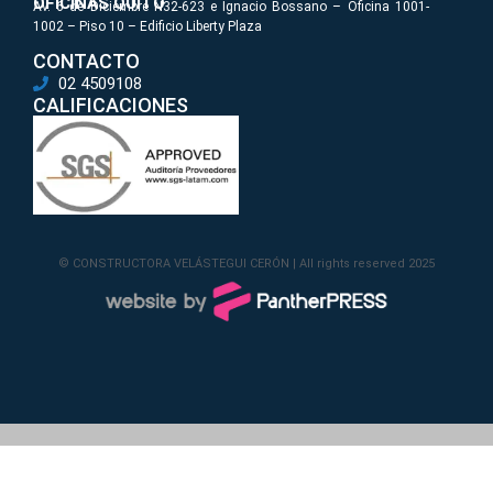
OFICINAS QUITO
Av. 6 de Diciembre N32-623 e Ignacio Bossano – Oficina 1001-
1002 – Piso 10 – Edificio Liberty Plaza
CONTACTO
02 4509108
CALIFICACIONES
© CONSTRUCTORA VELÁSTEGUI CERÓN | All rights reserved 2025