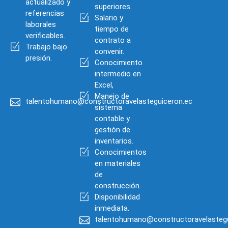
actualizado y
superiores.
referencias
Salario y
laborales
tiempo de
verificables.
contrato a
Trabajo bajo
convenir.
presión.
Conocimiento
intermedio en
Excel,
Manejo de
talentohumano@constructoravelasteguiceron.ec
sistema
contable y
gestión de
inventarios.
Conocimientos
en materiales
de
construcción.
Disponibilidad
inmediata.
talentohumano@constructoravelastegu